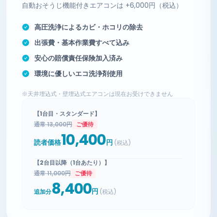
自動おそうじ機能付きエアコンは +6,000円（税込）
高圧洗浄によるカビ・ホコリの除去
出張費・基本作業費すべて込み
安心の賠償責任保険加入済み
環境に優しいエコ洗浄剤使用
※天井埋込式・壁埋込式エアコンは現在お受けできません
【1台目・スタンダード】
通常 13,000円
ご優待
10,400
読者価格
円
(税込)
【2台目以降（1台あたり）】
通常 11,000円
ご優待
8,400
円
追加分
(税込)